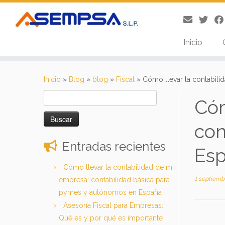
Inicio
Saltar
al
Inicio
»
Blog
»
blog
»
Fiscal
»
Cómo llevar la contabil
contenido
Buscar:
Cóm
con
Entradas recientes
Es
Cómo llevar la contabilidad de mi
1 septiemb
empresa: contabilidad básica para
pymes y autónomos en España
Asesoría Fiscal para Empresas:
Qué es y por qué es importante