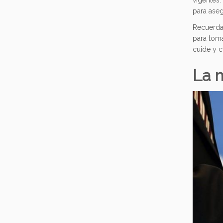
vigentes.
para aseg
Recuerda 
para tom
cuide y c
La m