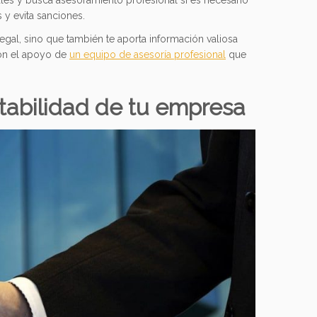
ales y busca asesoramiento profesional si es necesario
 y evita sanciones.
egal, sino que también te aporta información valiosa
con el apoyo de
un equipo de asesoría profesional
que
ntabilidad de tu empresa