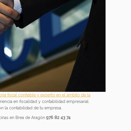
ía fiscal confiable y experto en el ámbito de la
encia en fiscalidad y contabilidad empresarial.
n la contabilidad de tu empresa.
icinas en Brea de Aragón
976 82 43 74