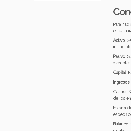
Con
Para habl
escuchará
Activo
: S
intangibl
Pasivo
: S
a emplead
Capital
: 
Ingresos
Gastos
: 
de los em
Estado d
específic
Balance 
capital.