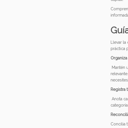
Comprende
informada
Guía
Llevar la
práctica 
Organiza
Mantén un
relevante
necesites
Registra 
Anota cad
categoría
Reconcili
Concilia 