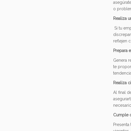
asegúrate
o problem
Realiza u
Si tu emp
discrepan
reflejen 
Prepara e
Genera re
te propor
tendencia
Realiza c
Al final 
asegurart
necesario
Cumple co
Presenta 