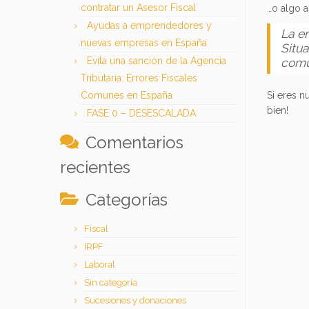
contratar un Asesor Fiscal
…o algo as
Ayudas a emprendedores y
La e
nuevas empresas en España
Situ
Evita una sanción de la Agencia
comu
Tributaria: Errores Fiscales
Comunes en España
Si eres n
bien!
FASE 0 – DESESCALADA
Comentarios
recientes
Categorías
Fiscal
IRPF
Laboral
Sin categoría
Sucesiones y donaciones