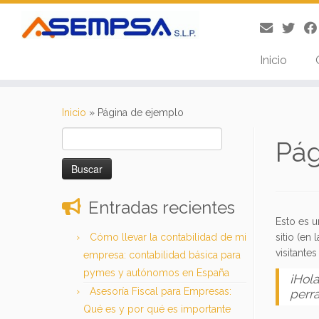
Inicio
Saltar
al
Inicio
»
Página de ejemplo
contenido
Buscar:
Pág
Entradas recientes
Esto es u
Cómo llevar la contabilidad de mi
sitio (en
visitante
empresa: contabilidad básica para
pymes y autónomos en España
¡Hola
Asesoría Fiscal para Empresas:
perr
Qué es y por qué es importante